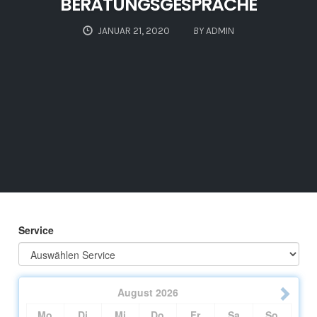
BERATUNGSGESPRÄCHE
JANUAR 21, 2020
BY
ADMIN
Service
August
2026
Mo
Di
Mi
Do
Fr
Sa
So