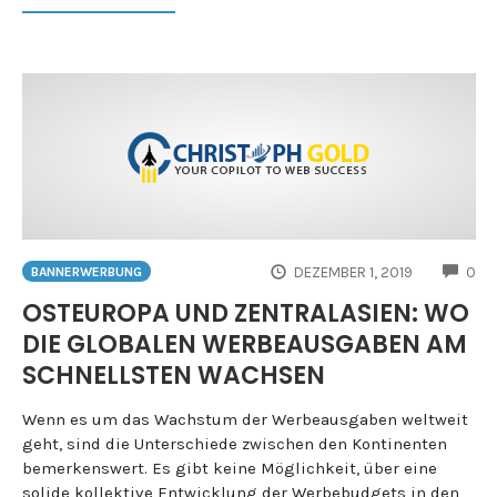
CO
DEZEMBER 1, 2019
0
BANNERWERBUNG
OSTEUROPA UND ZENTRALASIEN: WO
DIE GLOBALEN WERBEAUSGABEN AM
SCHNELLSTEN WACHSEN
Wenn es um das Wachstum der Werbeausgaben weltweit
geht, sind die Unterschiede zwischen den Kontinenten
bemerkenswert. Es gibt keine Möglichkeit, über eine
solide kollektive Entwicklung der Werbebudgets in den